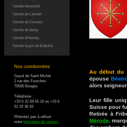
Famille Mareschal
Famille de Camelin
Famille de Choiseul
Famille de Serrey
Famille d'Hemery
Famille Guyot de St Michel
Nos coordonnées
Au début du 
Guyot de Saint Michel
épouse
Béatr
2 rue des Fourches
alors seigneu
70500 Bougey
Téléphone :
Leur fille uni
+33 6 22 69 65 10 ou +33 6
Suisse pour fui
51 20 36 83
Retirée à Frib
N'hésitez pas à utiliser
Mérode
,
marqu
notre
formulaire de contact
.