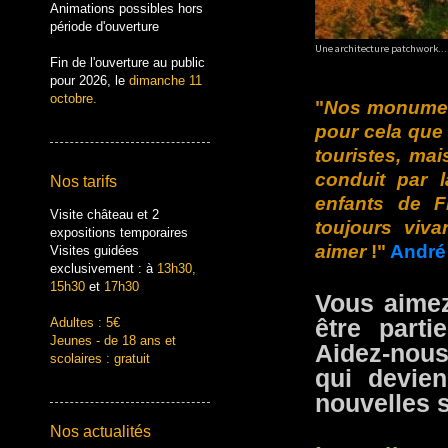
Animations possibles hors
période d'ouverture
Une architecture patchwork...
Fin de l'ouverture au public
pour 2026, le
dimanche 11
octobre.
"
Nos monument
pour cela que
touristes, ma
conduit par l
Nos tarifs
enfants de F
Visite château et 2
toujours viva
expositions temporaires
aimer
!"
André
Visites guidées
exclusivement : à
13h30,
15h30
et
17h30
Vous aimez
Adultes : 5€
être part
Jeunes - de 18 ans et
Aidez-nous
scolaires : gratuit
qui devie
nouvelles s
Nos actualités