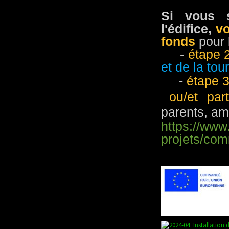
Si vous s
l'édifice,
vo
fonds
pour 
-
étape 
et de la tou
-
étape 
ou/et par
parents, ami
https://www
projets/co