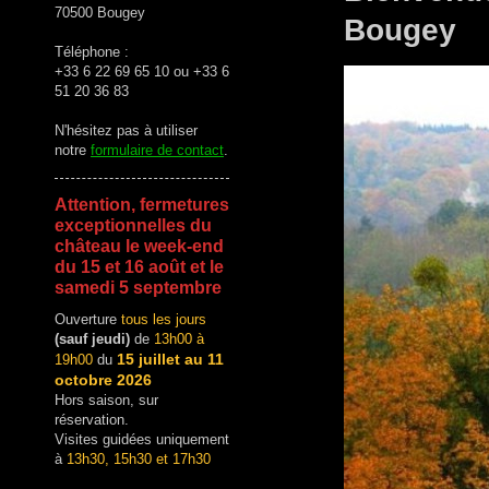
70500 Bougey
Bougey
Téléphone :
+33 6 22 69 65 10 ou +33 6
51 20 36 83
N'hésitez pas à utiliser
notre
formulaire de contact
.
Attention, fermetures
exceptionnelles du
château le week-end
du 15 et 16 août et le
samedi 5 septembre
Ouverture
tous les jours
(sauf jeudi)
de
13h00 à
15 juillet au 11
19h00
du
octobre 2026
Hors saison, sur
réservation.
Visites guidées uniquement
à
13h30, 15h30 et 17h30