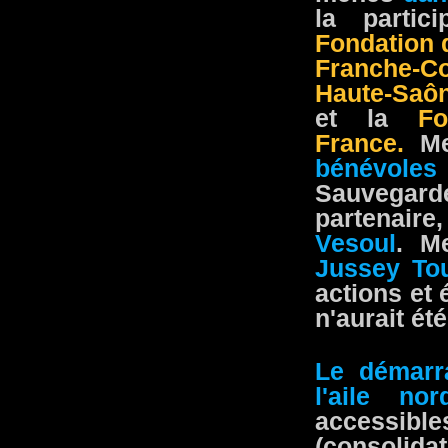
la parti
Fondation 
Franche-C
Haute-Saô
et la
Fo
France.
Me
bénévole
Sauvegard
partenaire
Vesoul
. M
Jussey To
actions et 
n'aurait ét
Le démarr
l'aile nor
accessibl
(consolida