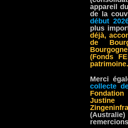
appareil d
de la couv
début 202
plus impor
déjà, acco
de Bourg
Bourgogne
(Fonds FE
patrimoine
Merci éga
collecte d
Fondation
Justin
Zingeninfra
(Australie
remercions