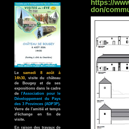
https://www
don/commu
Le
samedi 8 août à
14h30
, visite du château
de Bougey et de ses
expositions dans le cadre
de
l'Association pour le
Développement du Pays
des 3 Provinces (ADP3P)
.
Verre de l'amitié et temps
d'échange en fin de
visite.
En raison des travaux de