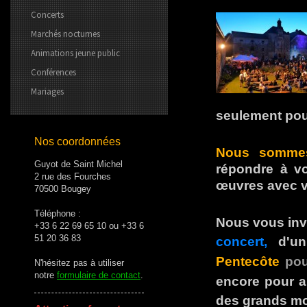
Concerts
Marchés nocturnes
Animations jeune public
Conférences
Mariages
seulement pour
Nos coordonnées
Nous sommes
Guyot de Saint Michel
répondre à vo
2 rue des Fourches
œuvres avec 
70500 Bougey
Téléphone :
Nous vous invi
+33 6 22 69 65 10 ou +33 6
51 20 36 83
concert,
d'u
Pentecôte
pou
N'hésitez pas à utiliser
notre
formulaire de contact
.
encore pour ap
des grands mo