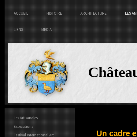
ACCUEIL
HISTOIRE
ARCHITECTURE
LES AN
LIENS
MEDIA
Châtea
Les Artisanales
Expositions
Un cadre e
Festival International Art