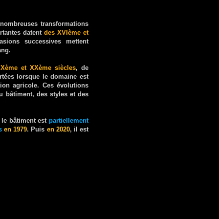
nombreuses transformations
rtantes datent
des XVIème et
asions successives mettent
ang.
IXème et XXème siècles
, de
rtées lorsque le domaine est
ion agricole. Ces évolutions
 bâtiment, des styles et des
, le bâtiment est
partiellement
s
en 1979
. Puis
en 2020
, il est