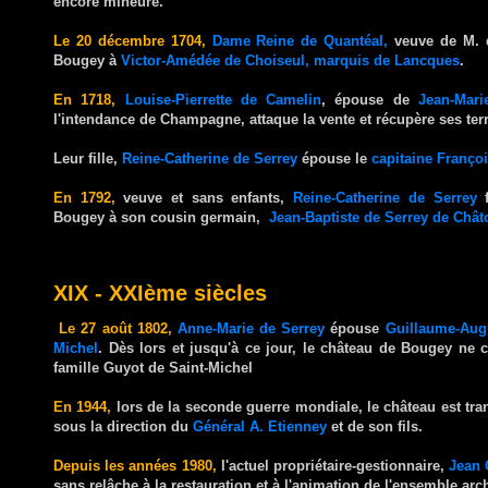
encore mineure.
Le 20 décembre 1704,
Dame Reine de Quantéal,
veuve de M. d
Bougey à
Victor-Amédée de Choiseul, marquis de Lancques
.
En 1718,
Louise-Pierrette de Camelin
, épouse de
Jean-Mari
l'intendance de Champagne, attaque la vente et récupère ses ter
Leur fille,
Reine-Catherine de Serrey
épouse le
capitaine Franço
En 1792,
veuve et sans enfants,
Reine-Catherine de Serrey
f
Bougey à son cousin germain,
Jean-Baptiste de Serrey de Châto
XIX - XXIème siècles
Le 27 août 1802,
Anne-Marie de Serrey
épouse
Guillaume-Augu
Michel
. Dès lors et jusqu'à ce jour, le château de Bougey ne c
famille Guyot de Saint-Michel
En 1944,
lors de la seconde guerre mondiale, le château est tr
sous la direction du
Général A. Etienney
et de son fils.
Depuis les années 1980,
l'actuel propriétaire-gestionnaire,
Jean 
sans relâche à la restauration et à l'animation de l'ensemble arch