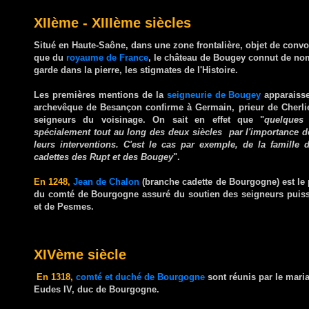
XIIème - XIIIème siècles
Situé en Haute-Saône, dans une zone frontalière, objet de convo
que du
royaume de France
, le château de Bougey connut de nom
garde dans la pierre, les stigmates de l'Histoire.
Les premières mentions de la
seigneurie de Bougey
apparaiss
archevêque de Besançon confirme à Germain, prieur de Cherlie
seigneurs du voisinage. On sait en effet que "
quelques 
spécialement tout au long des deux siècles par l'importance d
leurs interventions. C'est le cas par exemple, de la famill
cadettes des Rupt et des Bougey
".
En 1248,
Jean de Chalon
(branche cadette de Bourgogne) est le
du comté de Bourgogne assuré du soutien des seigneurs puiss
et de Pesmes.
XIVème siècle
En 1318,
comté et duché de Bourgogne
sont réunis par le mar
Eudes IV, duc de Bourgogne.