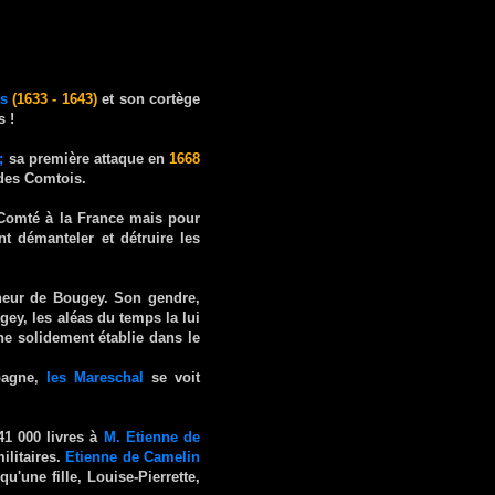
s
(1633 - 1643)
et son cortège
s !
;
sa première attaque en
1668
des Comtois.
-Comté à la France mais pour
nt démanteler et détruire les
neur de Bougey. Son gendre,
ey, les aléas du temps la lui
ne solidement établie dans le
spagne,
les Mareschal
se voit
41 000 livres à
M. Etienne de
litaires.
Etienne de Camelin
u'une fille, Louise-Pierrette,