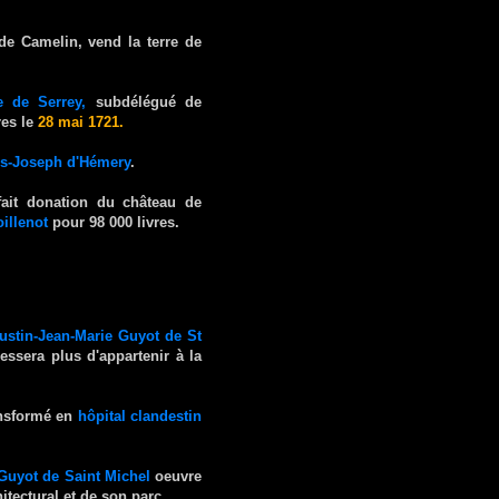
e Camelin, vend la terre de
e de Serrey,
subdélégué de
res le
28 mai 1721.
is-Joseph d'Hémery
.
ait donation du château de
illenot
pour 98 000 livres.
stin-Jean-Marie Guyot de St
essera plus d'appartenir à la
ansformé en
hôpital clandestin
Guyot de Saint Michel
oeuvre
itectural et de son parc.