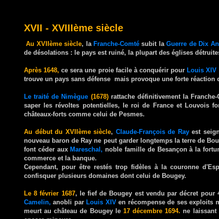
XVII - XVIIIème siècle
Au XVIIème siècle
, la
Franche-Comté
subit la
Guerre de Dix An
de désolations : le pays est ruiné, la plupart des églises détruite
Après 1648,
ce sera une proie facile à conquérir pour
Louis XIV 
trouve un pays sans défense mais provoque une forte réaction 
Le traité de Nimègue
(1678)
rattache définitivement la Franche
saper les révoltes potentielles, le roi de France et Louvois fo
châteaux-forts comme celui de Pesmes.
Au début du XVIIème siècle
,
Claude-François de Ray
est seig
nouveau baron de Ray ne peut garder longtemps la terre de Boug
font céder aux
Mareschal,
noble famille de Besançon à la fortu
commerce et la banque.
Cependant, pour être restés trop fidèles à la couronne d'E
confisquer plusieurs domaines dont celui de Bougey.
Le 8 février 1687
, le fief de Bougey est vendu par décret pour 
Camelin,
anobli par
Louis XIV
en récompense de ses exploits mi
meurt au château de Bougey le
17 décembre 1694.
ne laissant q