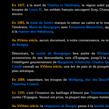
En 1477
, à la mort de
Charles le Téméraire
,
la région subit p
troupes de
Louis XI,
les soldats français saccagent Gray, Champl
encore
.
En 1493,
le
traité de Senlis
marque le retour au calme et le mar
Téméraire,
Marie de Bourgogne
avec l'
empereur Maximilien
, a
à la
maison des Habsbourg
.
Au XVème siècle
, aucun document, à notre connaissance, ne me
de Bougey
.
Désormais, le
comté de Bourgogne
fera partie de l
'Empir
possessions de ses descendants, rois d'Espagne, jusqu'à la
l'intelligent gouvernement de
Marguerite d'Autriche, Charles Qui
Comté
connaît au
XVIème siècle
, une ère de paix et de prospér
plan artistique.
En 1569,
cependant, les troupes de
Wolfgang
,
duc des Deux-P
Faverney, Luxeuil
.
En 1595,
c'est l'invasion du bailliage d'Amont par
Tremblecour
contre l'Espagne. Vesoul est prise, la plupart des villages tomb
Au XVIème siècle,
la
seigneurie de Bougey
passe à la
famille
de