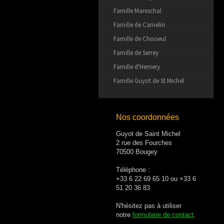
Famille Mareschal
Famille de Camelin
Famille de Choiseul
Famille de Serrey
Famille d'Hemery
Famille Guyot de St Michel
Nos coordonnées
Guyot de Saint Michel
2 rue des Fourches
70500 Bougey
Téléphone :
+33 6 22 69 65 10 ou +33 6
51 20 36 83
N'hésitez pas à utiliser
notre
formulaire de contact
.