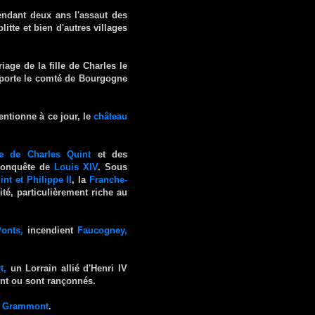
endant deux ans l'assaut des
itte et bien d'autres villages
iage de la fille de Charles le
pporte le comté de Bourgogne
ntionne à ce jour, le
château
e de Charles Quint
et des
 conquête de
Louis XIV
. Sous
nt et Philippe II
, la
Franche-
ité, particulièrement riche au
onts,
incendient
Faucogney,
t,
un Lorrain allié d'Henri IV
ent ou sont rançonnés.
 Grammont
.