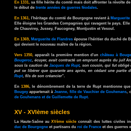
En 1331,
sa fille hérite du comté mais doit affronter la révolte d
le début de
trente années de guerres féodales
.
En 1361,
l'héritage du comté de Bourgogne revient à
Marguerite
Elle éloigne les Grandes Compagnies qui ravagent le pays. Elle 
de Chauvirey, Jussey, Faucogney, Montjustin et Vesoul.
En 1369,
Marguerite de Flandres
épouse l'héritier du duché de
qui devient le nouveau maître de la région.
Vers 1350,
apparaît la
première mention d'un
château à Boug
Bougeroz
, écuyer, avait contracté un emprunt auprès du juif A
sous la caution de
Jacques de Rupt
, son cousin, qui fut oblig
put se libérer que quarante ans après, en cédant une partie
Rupt
, fils de son créancier
".
En
1386
, le dénombrement de la terre de Rupt mentionne que 
Bougey
appartenait à
Jeanne, fille de Vauchier de Gouhenans
, 
de Gouhenans et de Guillemette de Rupt.
XV - XVIème siècles
La Haute-Saône
au
XVème siècle
connaît des luttes civiles i
duc de Bourgogne
et partisans du
roi de France
et des guerres 