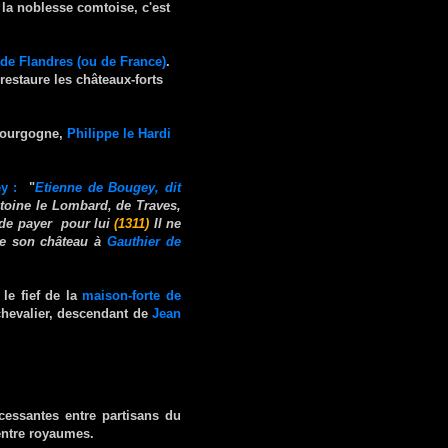
e la noblesse comtoise, c'est
 de Flandres (ou de France)
.
restaure les châteaux-forts
 Bourgogne,
Philippe le Hardi
ey
:
"
Etienne de Bougey, dit
ntoine le Lombard, de Traves,
é de payer pour lui
(1311)
Il ne
 de son château à
Gauthier de
le fief de la
maison-forte de
chevalier, descendant de
Jean
ncessantes entre partisans du
entre royaumes.