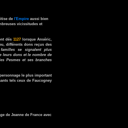
itise de
l'Empire
aussi bien
breuses vicissitudes et
ent dés
1127
lorsque Anséric,
u, différents dons reçus des
familles se signalent plus
e leurs dons et le nombre de
e des Pesmes et ses branches
 personnage le plus important
ants tels ceux de Faucogney
iage de Jeanne de France avec