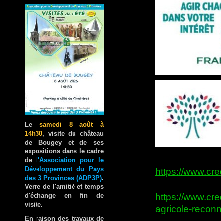
Le
samedi 8 août à
14h30
, visite du château
de Bougey et de ses
expositions dans le cadre
de
l'Association pour le
Développement du Pays
https://www.cre
des 3 Provinces (ADP3P)
.
Verre de l'amitié et temps
d'échange en fin de
https://www.cred
visite.
agricole-reconn
En raison des travaux de