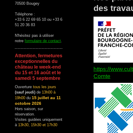
70500 Bougey
des trava
Téléphone :
+33 6 22 69 65 10 ou +33 6
51 20 36 83
N'hésitez pas à utiliser
notre
formulaire de contact
.
Attention, fermetures
exceptionnelles du
château le week-end
https://www.cu
du 15 et 16 août et le
Comte
samedi 5 septembre
Ouverture
tous les jours
(sauf jeudi)
de
13h00 à
15 juillet au 11
19h00
du
octobre 2026
Hors saison, sur
réservation.
Visites guidées uniquement
à
13h30, 15h30 et 17h30