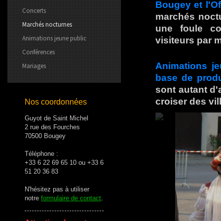
Bougey et l'O
Concerts
marchés noct
Marchés nocturnes
une foule co
Animations jeune public
visiteurs par m
Conférences
Animations je
Mariages
base de produ
sont autant d'
croiser des vi
Nos coordonnées
Guyot de Saint Michel
2 rue des Fourches
70500 Bougey
Téléphone :
+33 6 22 69 65 10 ou +33 6
51 20 36 83
N'hésitez pas à utiliser
notre
formulaire de contact
.