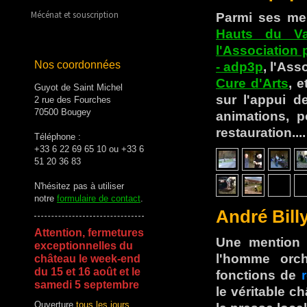
Mécénat et souscription
Parmi ses mem
Hauts du V
l'Association
Nos coordonnées
- adp3p
, l'As
Cure d'Arts
, 
Guyot de Saint Michel
sur l'appui d
2 rue des Fourches
70500 Bougey
animations, p
restauration...
Téléphone :
+33 6 22 69 65 10 ou +33 6
51 20 36 83
N'hésitez pas à utiliser
notre
formulaire de contact
.
André Billy
Attention, fermetures
Une mention 
exceptionnelles du
l'homme orch
château le week-end
du 15 et 16 août et le
fonctions de
samedi 5 septembre
le véritable ch
Ouverture
tous les jours