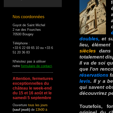
Nos coordonnées
Guyot de Saint Michel
2 rue des Fourches
70500 Bougey
doubles,
et su
Téléphone :
lieu, élément
+33 6 22 69 65 10 ou +33 6
siècles
dans l
51 20 36 83
totalement dis
N'hésitez pas à utiliser
Il va de soi 
notre
formulaire de contact
.
que l'on renco
réservations
f
Attention, fermetures
levis
. Il y a 
exceptionnelles du
qui savent obs
château le week-end
découvrirez pe
du 15 et 16 août et le
samedi 5 septembre
Ouverture
tous les jours
Toutefois, fo
(sauf jeudi)
de
13h00 à
originel du 