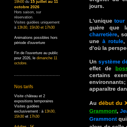
15 juillet au 11
19h00
du
jours.
octobre 2026
Hors saison, sur
réservation.
L'unique
tour
Visites guidées uniquement
guère que 
à
13h30, 15h30 et 17h30
charretière
, s
Animations possibles hors
une
à rotule
,
période d'ouverture
d'où la perspe
Fin de l'ouverture au public
pour 2026, le
dimanche 11
Un
système dé
octobre.
effet de
bos
certains exe
environnants
Nos tarifs
apparaître dan
Visite château et 2
expositions temporaires
Au
début du 
Visites guidées
Grammont
,
Je
exclusivement : à
13h30,
15h30
et
17h30
Grammont
qui
alors de celle 
Adultes : 5€