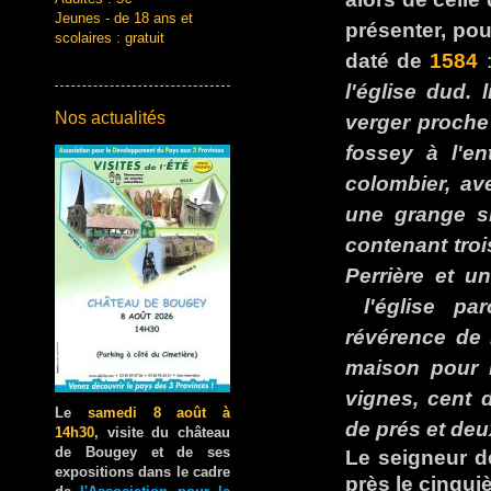
Jeunes - de 18 ans et
présenter, pou
scolaires : gratuit
daté de
1584
l'église dud.
Nos actualités
verger proche 
fossey à l'e
colombier, av
une grange s
contenant troi
Perrière et u
l'église par
révérence de 
maison pour 
vignes, cent 
Le
samedi 8 août à
de prés et deu
14h30
, visite du château
de Bougey et de ses
Le seigneur d
expositions dans le cadre
près le cinqui